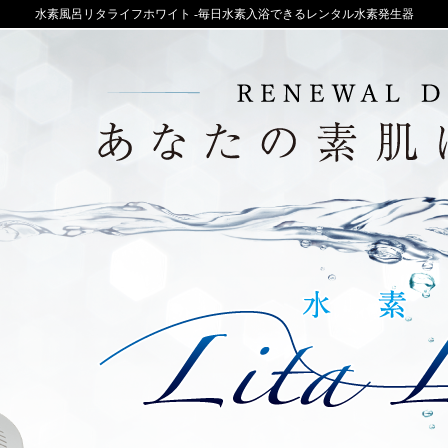
水素風呂リタライフホワイト -毎日水素入浴できるレンタル水素発生器